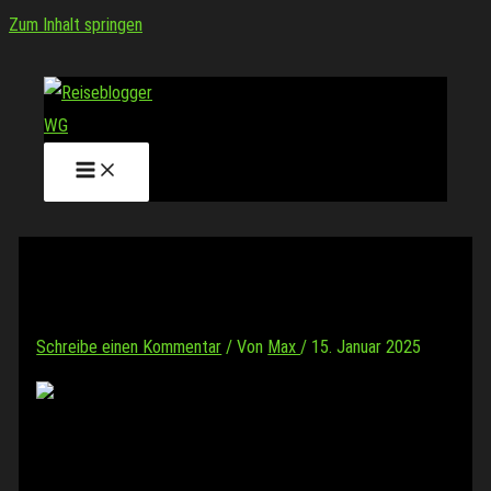
Zum Inhalt springen
Dingle
Schreibe einen Kommentar
/ Von
Max
/
15. Januar 2025
Stadtbummel
durch Dingle
Dingle, die Stadt die der Halbinsel ihren Namen gibt, ist ein